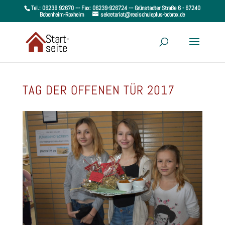
Tel.: 06239 92670 --- Fax: 06239-926724 --- Grünstadter Straße 6 - 67240
Bobenheim-Roxheim
sekretariat@realschuleplus-bobrox.de
TAG DER OFFENEN TÜR 2017