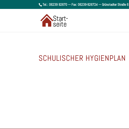
Tel.: 06239 92670 --- Fax: 06239-926724 --- Grünstadter Straße
SCHULISCHER HYGIENPLAN