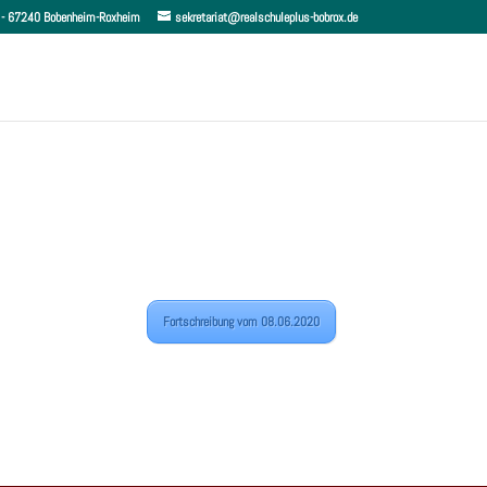
 6 - 67240 Bobenheim-Roxheim
sekretariat@realschuleplus-bobrox.de
Fortschreibung vom 08.06.2020