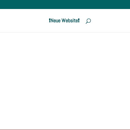
❗️Neue Website❗️