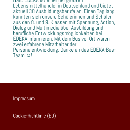
Halt. EDEKA ist einer der größten
Lebensmittelhändler in Deutschland und bietet
aktuell 38 Ausbildungsberufe an. Einen Tag lang
konnten sich unsere Schülerinnen und Schüler
aus den 8. und 9. Klassen mit Spannung, Action,
Dialog und Multimedia über Ausbildung und
berufliche Entwicklungsmöglichkeiten bei
EDEKA informieren. Mit dem Bus vor Ort waren
zwei erfahrene Mitarbeiter der
Personalentwicklung. Danke an das EDEKA-Bus-
Team ☺!
Impressum
Cookie-Richtlinie (EU)