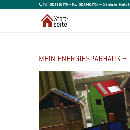
Tel.: 06239 92670 --- Fax: 06239-926724 --- Grünstadter Straße
MEIN ENERGIESPARHAUS – 