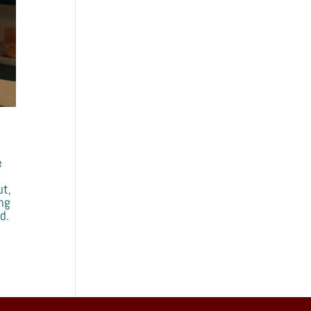
e
ut,
ung
d.