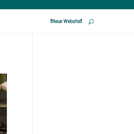
❗️Neue Website❗️