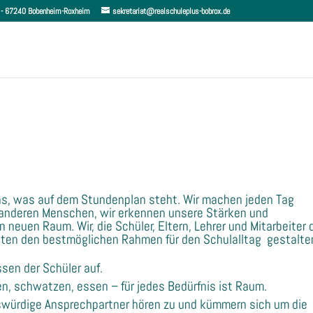
 6 - 67240 Bobenheim-Roxheim
sekretariat@realschuleplus-bobrox.de
das, was auf dem Stundenplan steht. Wir machen jeden Tag
anderen Menschen, wir erkennen unsere Stärken und
euen Raum. Wir, die Schüler, Eltern, Lehrer und Mitarbeiter 
ten den bestmöglichen Rahmen für den Schulalltag gestalte
ssen der Schüler auf.
en, schwatzen, essen – für jedes Bedürfnis ist Raum.
swürdige Ansprechpartner hören zu und kümmern sich um die