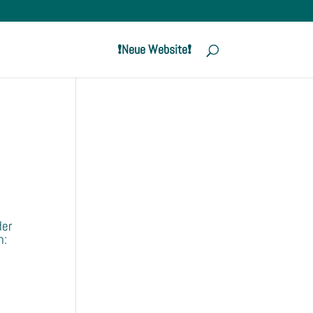
❗️Neue Website❗️
der
n: