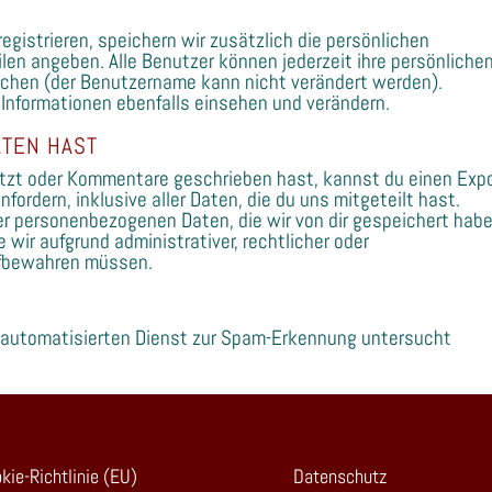
registrieren, speichern wir zusätzlich die persönlichen
filen angeben. Alle Benutzer können jederzeit ihre persönliche
schen (der Benutzername kann nicht verändert werden).
Informationen ebenfalls einsehen und verändern.
ATEN HAST
itzt oder Kommentare geschrieben hast, kannst du einen Exp
ordern, inklusive aller Daten, die du uns mitgeteilt hast.
er personenbezogenen Daten, die wir von dir gespeichert habe
e wir aufgrund administrativer, rechtlicher oder
ufbewahren müssen.
automatisierten Dienst zur Spam-Erkennung untersucht
kie-Richtlinie (EU)
Datenschutz