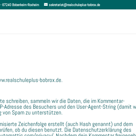
 6 - 67240 Bobenheim-Roxheim
sekretariat@realschuleplus-bobrox.de
ww.realschuleplus-bobrox.de.
e schreiben, sammeln wir die Daten, die im Kommentar-
IP-Adresse des Besuchers und den User-Agent-String (damit w
ng von Spam zu unterstützen.
misierte Zeichenfolge erstellt (auch Hash genannt) und dem
rüfen, ob du diesen benutzt. Die Datenschutzerklärung des
//automattic.com/privacy/. Nachdem dein Kommentar freigege