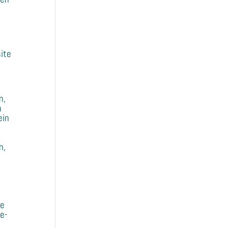
ite
n,
n
ein
n,
ne
e-