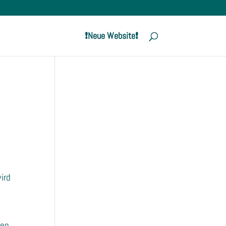
❗️Neue Website❗️
ird
ben