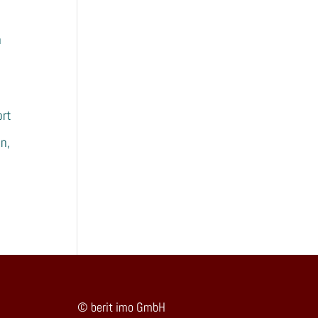
n
ort
n,
© berit imo GmbH