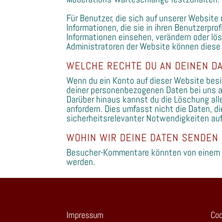
Für Benutzer, die sich auf unserer Website 
Informationen, die sie in ihren Benutzerpro
Informationen einsehen, verändern oder lö
Administratoren der Website können diese 
WELCHE RECHTE DU AN DEINEN D
Wenn du ein Konto auf dieser Website bes
deiner personenbezogenen Daten bei uns anf
Darüber hinaus kannst du die Löschung all
anfordern. Dies umfasst nicht die Daten, di
sicherheitsrelevanter Notwendigkeiten a
WOHIN WIR DEINE DATEN SENDEN
Besucher-Kommentare könnten von einem 
werden.
Impressum
Coo